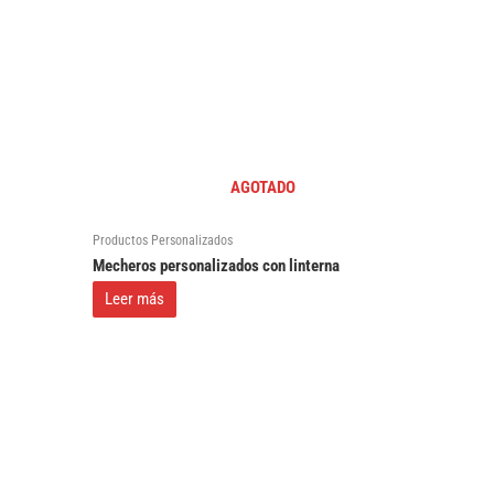
AGOTADO
Productos Personalizados
Mecheros personalizados con linterna
Leer más
Este
producto
tiene
múltiples
variantes.
Las