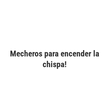
Mecheros para encender la
chispa!
Este
producto