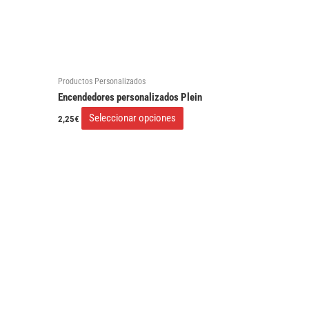
se
pueden
elegir
en
Productos Personalizados
la
Encendedores personalizados Plein
página
Seleccionar opciones
2,25
€
de
producto