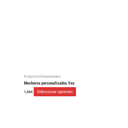
tiene
múltiples
variantes.
Las
opciones
se
pueden
elegir
en
Productos Personalizados
la
Mecheros personalizados Vax
página
Seleccionar opciones
1,50
€
de
producto